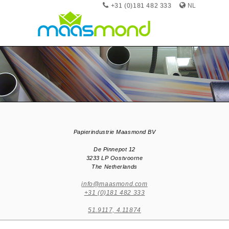
+31 (0)181 482 333
NL
Papierindustrie Maasmond BV
De Pinnepot 12
3233 LP Oostvoorne
The Netherlands
info@maasmond.com
+31 (0)181 482 333
51.9117, 4.11874